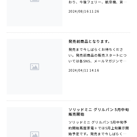
おり、今後フェリー、航空機、貨物
列車の欠航または遅延、高速道路に
2024/08/16 11:26
おける道路規制などの発生が予想さ
れます。台風の進路によっては日本
列島...
発売前商品となります。
発売まで今しばらくお待ちくださ
い。発売前商品の販売スタートにつ
いては各SNS、メールマガジンでお
知らせしておりますので最下部のア
2024/04/11 14:16
イコンよりフォロー＆ご登録をお願
いいたします。
ソリッドミニ グリルパン 5月中旬
販売開始
ソリッドミニ グリルパン 5月中旬予
約開始蔦屋家電＋では5月上旬展示開
始予定です。発売まで今しばらくお