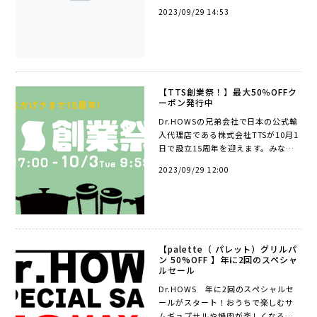
2023/09/29 14:53
【TTS創業祭！】最大50％OFFク
ーポン発行中
Dr.HOWSの兄弟会社で日本の公式輸
入代理店である株式会社TTSが10月1
日で設立15周年を迎えます。みなさ
まのおかげで迎えられた15周年！
2023/09/29 12:00
Dr.HOWSも最大50％OFFのクーポン
＆ポイント10倍でお祝いします。開
催期間：9...
【palette（ パレット）グリルパ
ン 50%OFF 】年に2回のスペシャ
ルセール
Dr.HOWS 年に2回のスペシャルセ
ールがスタート！おうちで楽しむサ
ムギョプサルや焼肉が楽しくなるパ