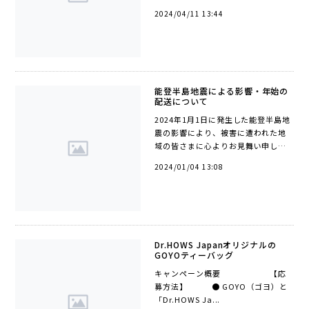
待ちください。発売のお知らせは各
2024/04/11 13:44
SNS、メールマガジンでお知らせし
ておりますので最下部のアイコンか
らフ...
能登半島地震による影響・年始の
配送について
2024年1月1日に発生した能登半島地
震の影響により、被害に遭われた地
域の皆さまに心よりお見舞い申し上
げます。能登半島地震の影響によ
2024/01/04 13:08
り、以下のとおり、ヤマト運輸での
のお届けに大幅な遅れが生じており
ます。...
Dr.HOWS Japanオリジナルの
GOYOティーバッグ
キャンペーン概要 【応
募方法】 ● GOYO（ゴヨ）と
「Dr.HOWS Ja...