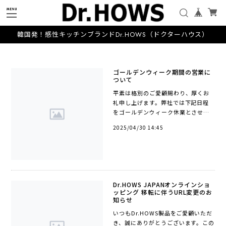
韓国発！感性キッチンブランドDr.HOWS（ドクターハウス）
ゴールデンウィーク期間の営業に
ついて
平素は格別のご愛顧賜わり、厚くお
礼申し上げます。弊社では下記日程
をゴールデンウィーク休業とさせて
いただきます。ゴールデンウィーク
2025/04/30 14:45
休暇期間2025年5月3日(土)～5月6日
(火)までご注文のタイミング、決済方
法...
Dr.HOWS JAPANオンラインショ
ッピング 移転に伴うURL変更のお
知らせ
いつもDr.HOWS製品をご愛顧いただ
き、誠にありがとうございます。この