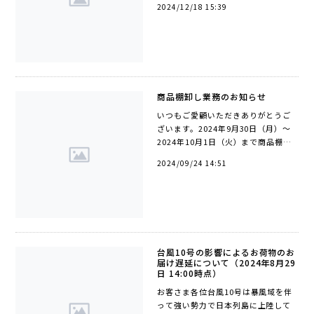
2024/12/18 15:39
謝を込め最大50％OFFクーポンをは
じめとするほぼ全品お値引きのセー
ルを行い...
商品棚卸し業務のお知らせ
いつもご愛顧いただきありがとうご
ざいます。2024年9月30日（月）～
2024年10月1日（火）まで商品棚卸
し作業を行います。期間中も24時間
2024/09/24 14:51
ご注文をお承り致しますが商品の発
送、お問い合わせのご返答につきま
しては...
台風10号の影響によるお荷物のお
届け遅延について（2024年8月29
日 14:00時点）
お客さま各位台風10号は暴風域を伴
って強い勢力で日本列島に上陸して