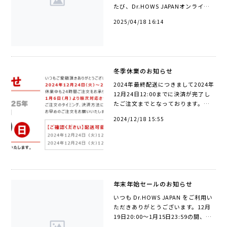
たび、Dr.HOWS JAPANオンライン
ショッピングは、株式会社TTSのサイ
2025/04/18 16:14
ト統合に伴い、URLを以下の通り変
更いたします。旧URL：
https://www.drhows...
冬季休業のお知らせ
2024年最終配送につきまして2024年
12月24日12:00までに決済が完了し
たご注文までとなっております。休
業中も24時間ご注文をお承り致しま
2024/12/18 15:55
すが商品の発送、お問い合わせのご
返答につきましては長期休業明け1月
6日（...
年末年始セールのお知らせ
いつも Dr.HOWS JAPAN をご利用い
ただきありがとうございます。12月
19日20:00～1月15日23:59の間、年
末年始セールと題しまして日頃の感